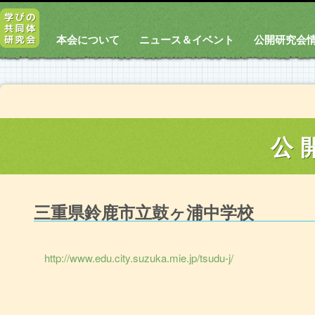
本会について
ニュース＆イベント
公開研究会
公
三重県鈴鹿市立鼓ヶ浦中学校
http://www.edu.city.suzuka.mie.jp/tsudu-j/