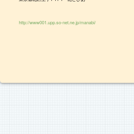
http://www001.upp.so-net.ne.jp/manabi/