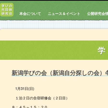
本会について
ニュース＆イベント
公開研究会
学
新潟学びの会（新潟自分探しの会）
1月31日(日)
１泊２日の合宿研修会（２日目）
８：４５～
１５：２０