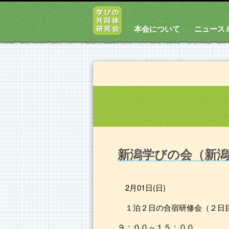
本会について
ニュース
新潟学びの会（新
2月01日(日)
１泊２日の合宿研修会（２日
９：００～１５：００