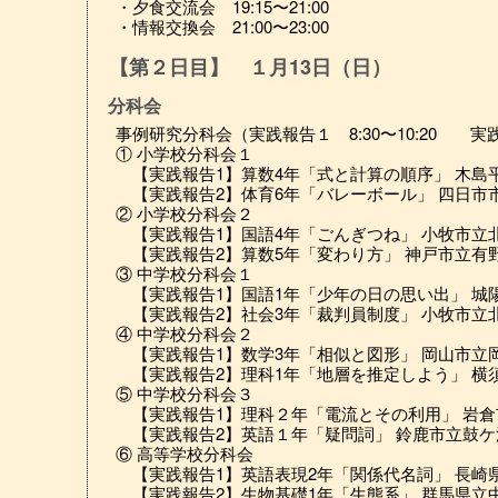
・夕食交流会 19:15〜21:00
・情報交換会 21:00〜23:00
【第２日目】 １月13日（日）
分科会
事例研究分科会（実践報告１ 8:30〜10:20 実践報
① 小学校分科会１
【実践報告1】算数4年「式と計算の順序」 木島
【実践報告2】体育6年「バレーボール」 四日市
② 小学校分科会２
【実践報告1】国語4年「ごんぎつね」 小牧市立
【実践報告2】算数5年「変わり方」 神戸市立有
③ 中学校分科会１
【実践報告1】国語1年「少年の日の思い出」 城
【実践報告2】社会3年「裁判員制度」 小牧市立
④ 中学校分科会２
【実践報告1】数学3年「相似と図形」 岡山市立
【実践報告2】理科1年「地層を推定しよう」 横
⑤ 中学校分科会３
【実践報告1】理科２年「電流とその利用」 岩倉
【実践報告2】英語１年「疑問詞」 鈴鹿市立鼓ケ
⑥ 高等学校分科会
【実践報告1】英語表現2年「関係代名詞」 長崎
【実践報告2】生物基礎1年「生態系」 群馬県立