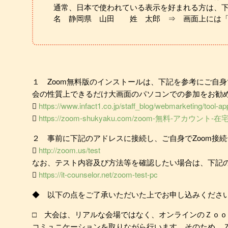
通常、日本で使われている表示を好まれる方は、
名 静岡県 山田 姓 太郎 ⇒ 画面上には「
１ Zoom無料版のインストールは、下記を参考にご自
会の性質上できるだけ大画面のパソコンでの参加をお勧

https://www.infact1.co.jp/staff_blog/webmarketing/tool-ap

https://zoom-shukyaku.com/zoom-無料-アカウント
２ 事前に下記のアドレスに接続し、ご自身でZoom接

http://zoom.us/test
なお、テスト内容及び方法等を確認したい場合は、下記

https://it-counselor.net/zoom-test-pc
◆ 以下の点をご了承いただいた上でお申し込みくださ
□ 大会は、リアルな会場ではなく、オンラインのＺｏ
コミュニケーションを取りながら行います。そのため、